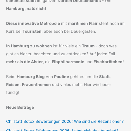
schönste Stadt
im ganzen
Norden Deutschlands
- Um
Hamburg, natürlich!
Diese innovative Metropole
mit
maritimen Flair
steht hoch im
Kurs bei
Touristen
, aber auch bei Dauergästen.
In Hamburg zu wohnen
ist für viele ein
Traum
- doch was
gibt es hier zu beachten und zu entdecken? Auf jeden Fall
mehr als die Alster,
die
Elbphilharmonie
und
Fischbrötchen!
Beim
Hamburg Blog
von
Pauline
geht es um die
Stadt
,
Reisen
,
Frauenthemen
und vieles mehr. Hier wird jeder
fündig!
Neue Beiträge
Chi statt Botox Bewertungen 2026: Wie sind die Rezensionen?
Chi statt Botox Erfahrungen 2026: Lohnt sich das Angebot?