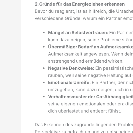
2. Gründe für das Energieziehen erkennen
Bevor du reagierst, ist es hilfreich, die Ursac
verschiedene Gründe, warum ein Partner emoti
Mangel an Selbstvertrauen:
Ein Partner
kann dazu neigen, seine Probleme ständi
Übermäßiger Bedarf an Aufmerksamkei
Aufmerksamkeit angewiesen. Wenn dein 
anstrengend und ermüdend wirken.
Negative Denkweise:
Ein pessimistische
rauben, weil seine negative Haltung auf 
Emotionale Unreife:
Ein Partner, der ni
umzugehen, kann dazu neigen, dich in u
Verhaltensmuster der Co-Abhängigkeit
seine eigenen emotionalen oder praktis
dich überlastet und entleert fühlst.
Das Erkennen des zugrunde liegenden Problems
Perspektive zu betrachten und zu entscheide