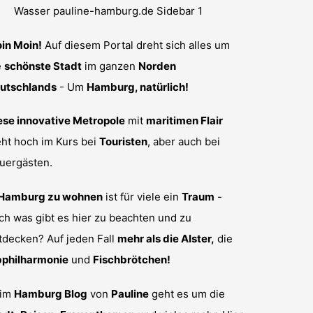
in Moin!
Auf diesem Portal dreht sich alles um
e
schönste Stadt
im ganzen
Norden
utschlands
- Um
Hamburg, natürlich!
ese innovative Metropole
mit
maritimen Flair
eht hoch im Kurs bei
Touristen
, aber auch bei
uergästen.
 Hamburg zu wohnen
ist für viele ein
Traum
-
ch was gibt es hier zu beachten und zu
tdecken? Auf jeden Fall
mehr als die Alster,
die
bphilharmonie
und
Fischbrötchen!
im
Hamburg Blog
von
Pauline
geht es um die