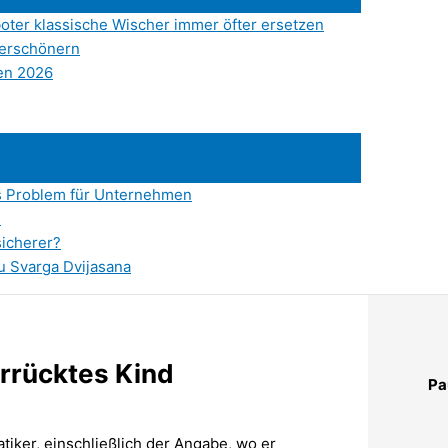
er klassische Wischer immer öfter ersetzen
verschönern
een 2026
es Problem für Unternehmen
?
sicherer?
u Svarga Dvijasana
rrücktes Kind
Pa
tiker, einschließlich der Angabe, wo er