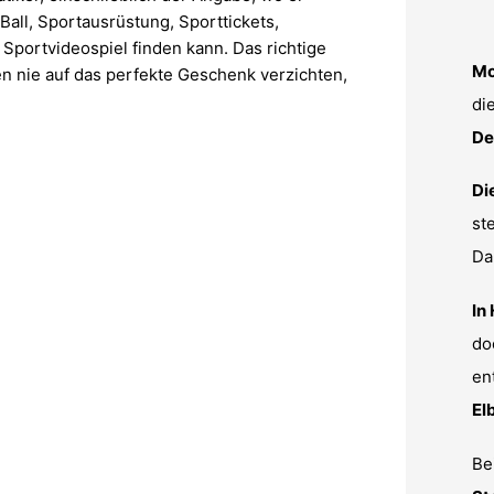
all, Sportausrüstung, Sporttickets,
Sportvideospiel finden kann. Das richtige
Mo
n nie auf das perfekte Geschenk verzichten,
di
De
Di
st
Da
In
do
en
El
Be