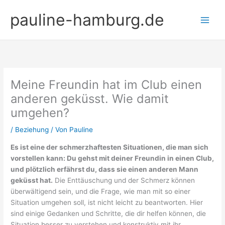
Zum
pauline-hamburg.de
Inhalt
springen
Meine Freundin hat im Club einen
anderen geküsst. Wie damit
umgehen?
/
Beziehung
/ Von
Pauline
Es ist eine der schmerzhaftesten Situationen, die man sich
vorstellen kann: Du gehst mit deiner Freundin in einen Club,
und plötzlich erfährst du, dass sie einen anderen Mann
geküsst hat.
Die Enttäuschung und der Schmerz können
überwältigend sein, und die Frage, wie man mit so einer
Situation umgehen soll, ist nicht leicht zu beantworten. Hier
sind einige Gedanken und Schritte, die dir helfen können, die
Situation besser zu verstehen und konstruktiv mit ihr